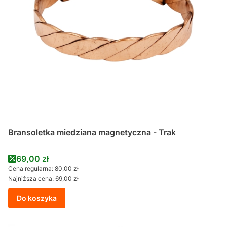
Bransoletka miedziana magnetyczna - Trak
Cena promocyjna
69,00 zł
Cena regularna:
80,00 zł
Najniższa cena:
69,00 zł
Do koszyka