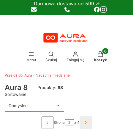
Darmowa dostawa od 599 zł
Produkty w koszy
Otwórz wyszukiwarkę
Menu
Szukaj
Zaloguj się
Koszyk
Przejdź do:
Aura - Naczynia miedziane
Aura 8
Produkty:
88
Lista produktów
Domyślne
Sortowanie:
Domyślne
Strona
z 4
Poprzednie produkty
Następne produkty