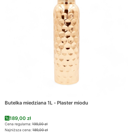
Butelka miedziana 1L - Plaster miodu
Cena promocyjna
189,00 zł
Cena regularna:
199,00 zł
Najniższa cena:
189,00 zł