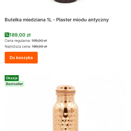
Butelka miedziana 1L - Plaster miodu antyczny
Cena promocyjna
189,00 zł
Cena regularna:
199,00 zł
Najniższa cena:
189,00 zł
Do koszyka
Okazja
Bestseller