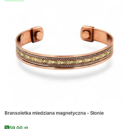
Bransoletka miedziana magnetyczna - Słonie
Cena promocyjna
59,00 zł