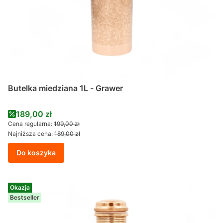
Butelka miedziana 1L - Grawer
Cena promocyjna
189,00 zł
Cena regularna:
199,00 zł
Najniższa cena:
189,00 zł
Do koszyka
Okazja
Bestseller