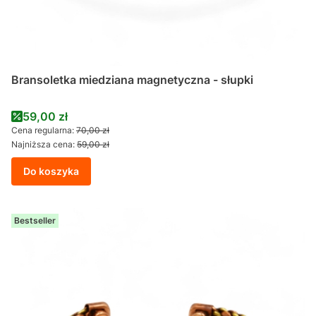
Bransoletka miedziana magnetyczna - słupki
Cena promocyjna
59,00 zł
Cena regularna:
70,00 zł
Najniższa cena:
59,00 zł
Do koszyka
Bestseller