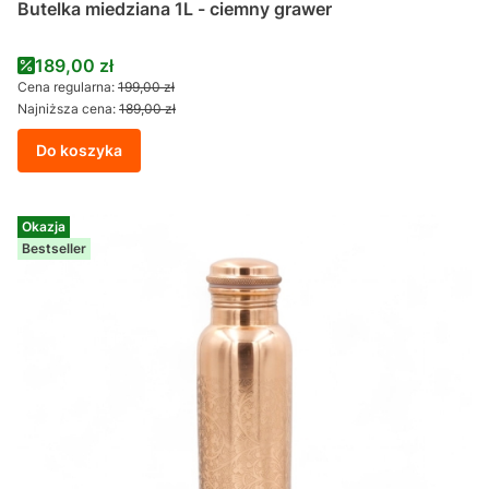
Butelka miedziana 1L - ciemny grawer
Cena promocyjna
189,00 zł
Cena regularna:
199,00 zł
Najniższa cena:
189,00 zł
Do koszyka
Okazja
Bestseller