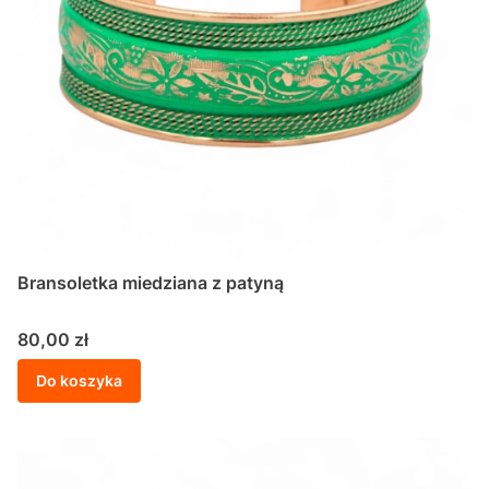
Bransoletka miedziana z patyną
Cena
80,00 zł
Do koszyka