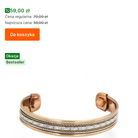
Cena promocyjna
59,00 zł
Cena regularna:
70,00 zł
Najniższa cena:
59,00 zł
Do koszyka
Okazja
Bestseller