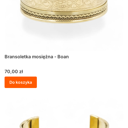
Bransoletka mosiężna - Boan
Cena
70,00 zł
Do koszyka