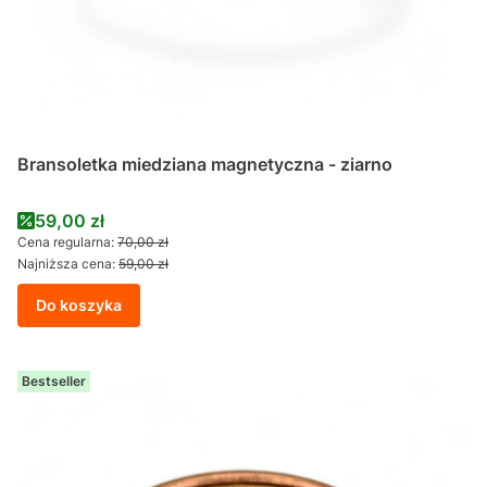
Bransoletka miedziana magnetyczna - ziarno
Cena promocyjna
59,00 zł
Cena regularna:
70,00 zł
Najniższa cena:
59,00 zł
Do koszyka
Bestseller