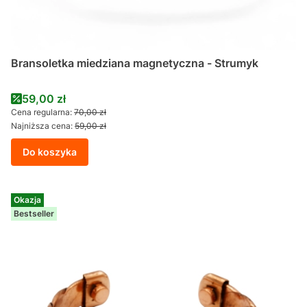
Bransoletka miedziana magnetyczna - Strumyk
Cena promocyjna
59,00 zł
Cena regularna:
70,00 zł
Najniższa cena:
59,00 zł
Do koszyka
Okazja
Bestseller