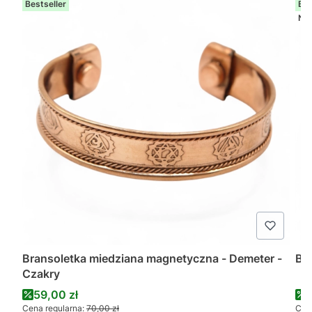
Bestseller
Bes
No
Bransoletka miedziana magnetyczna - Demeter -
Br
Czakry
Cena promocyjna
C
59,00 zł
5
Cena regularna:
70,00 zł
Cena