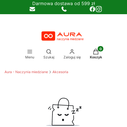
Darmowa dostawa od 599 zł
Produkty w koszy
Otwórz wyszukiwarkę
Menu
Szukaj
Zaloguj się
Koszyk
Aura - Naczynia miedziane
Akcesoria