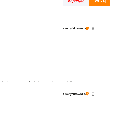
Wyczyść
Szukaj
zweryfikowano
esteśmy na właściwym torze :) Z
zweryfikowano