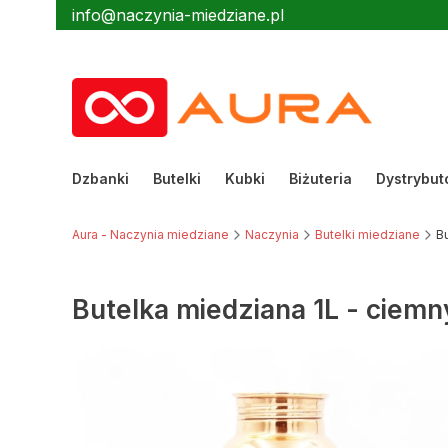
info@naczynia-miedziane.pl
Dzbanki
Butelki
Kubki
Biżuteria
Dystrybut
Aura - Naczynia miedziane
Naczynia
Butelki miedziane
B
Butelka miedziana 1L - ciem