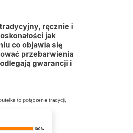
adycyjny, ręcznie i
oskonałości jak
iu co objawia się
pować przebarwienia
odlegają gwarancji i
telka to połączenie tradycji,
100%