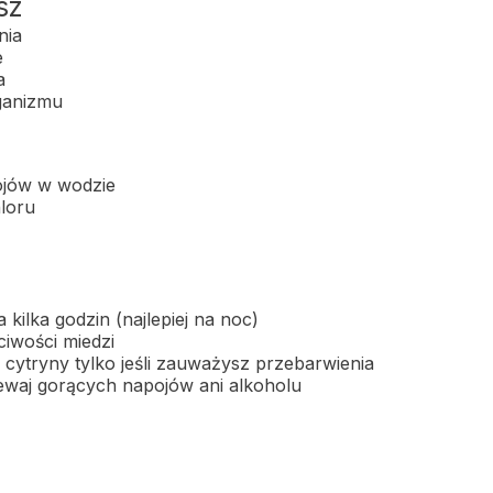
sz
nia
e
a
rganizmu
ojów w wodzie
loru
kilka godzin (najlepiej na noc)
ciwości miedzi
 cytryny tylko jeśli zauważysz przebarwienia
ewaj gorących napojów ani alkoholu