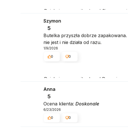
Dziękujemy za miłe słowa! Cieszymy 
świetnym klientom. Dziękujemy raz jes
Szymon
5
Butelka przyszła dobrze zapakowana. 
nie jest i nie działa od razu.
1/9/2026
0
0
Dziękujemy za miłe słowa! Doceniamy 
mamy takich klientów. Z pozdrowieniam
Anna
5
Ocena klienta:
Doskonale
6/23/2026
0
0