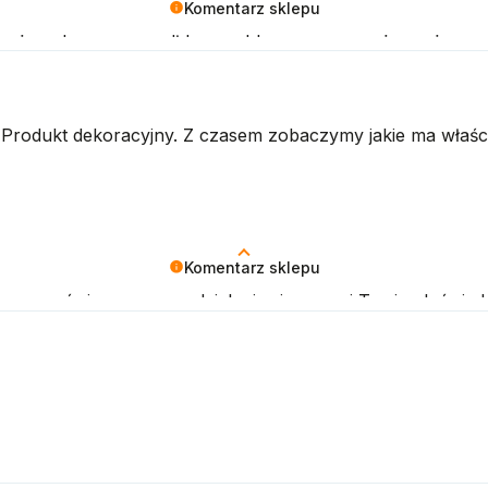
Komentarz sklepu
się, że zakup przeszedł bezproblemowo, oraz, że możemy 
zcze!
Produkt dekoracyjny. Z czasem zobaczymy jakie ma właśc
Komentarz sklepu
czas poświęcony na podzielenie się z nami Twoim doświadc
i, obsługa sklepu.