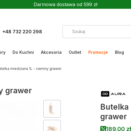
Darmowa dostawa od 599 zł
+48 732 220 298
ory
Do Kuchni
Akcesoria
Outlet
Promocje
Blog
utelka miedziana 1L - ciemny grawer
ny grawer
Butelka
grawer
189,00 zł