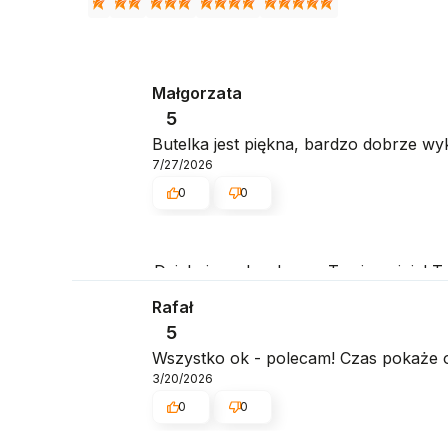
Małgorzata
5
Butelka jest piękna, bardzo dobrze w
7/27/2026
0
0
Dziękujemy bardzo za Twoją opinię! Two
pozdrowieniami, obsługa sklepu.
Rafał
5
Wszystko ok - polecam! Czas pokaże 
3/20/2026
0
0