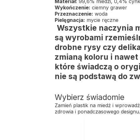
Materiał:
99,6% miedzi, 0,4% cyn
Wykończenie:
ciemny grawer
Przeznaczenie:
woda
Pielęgnacja:
mycie ręczne
Wszystkie naczynia m
są wyrobami rzemieśln
drobne rysy czy delika
zmianą koloru i nawe
które świadczą o orygi
nie są podstawą do zw
Wybierz świadomie
Zamień plastik na miedź i wprowadź 
zdrowia i ponadczasowego designu