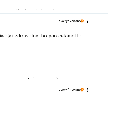
zapewnić odpowiednią obsługę tak
zweryfikowano
iwości zdrowotne, bo paracetamol to
zeniem. Jesteśmy szczęśliwi, że
zweryfikowano