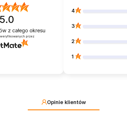
4
5.0
3
ntów
z całego okresu
zweryfikowanych przez
2
1
Opinie klientów