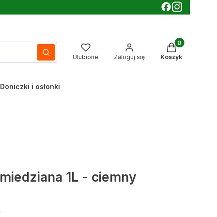
Produkty w kos
Wyczyść
Szukaj
Ulubione
Zaloguj się
Koszyk
Doniczki i osłonki
 miedziana 1L - ciemny