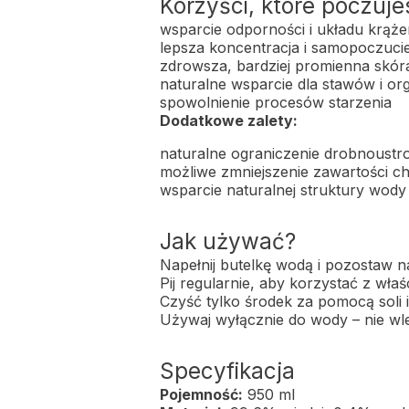
Korzyści, które poczuje
wsparcie odporności i układu krąże
lepsza koncentracja i samopoczuci
zdrowsza, bardziej promienna skór
naturalne wsparcie dla stawów i o
spowolnienie procesów starzenia
Dodatkowe zalety:
naturalne ograniczenie drobnoustr
możliwe zmniejszenie zawartości ch
wsparcie naturalnej struktury wody
Jak używać?
Napełnij butelkę wodą i pozostaw na 
Pij regularnie, aby korzystać z właś
Czyść tylko środek za pomocą soli i
Używaj wyłącznie do wody – nie wl
Specyfikacja
Pojemność:
950 ml