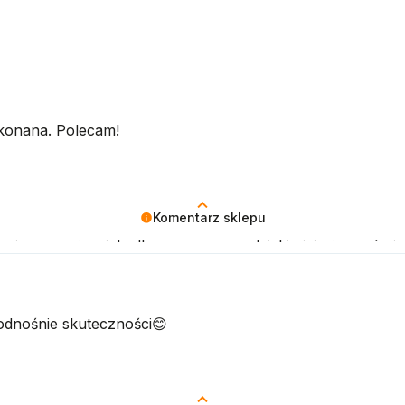
ykonana. Polecam!
Komentarz sklepu
ja recenzja wiele dla nas znaczy - dzięki niej wiemy, że j
odnośnie skuteczności😊