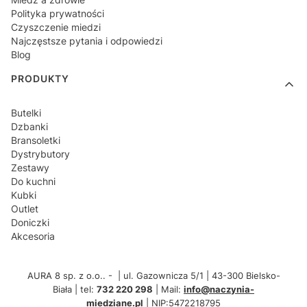
Polityka prywatności
Czyszczenie miedzi
Najczęstsze pytania i odpowiedzi
Blog
PRODUKTY
Butelki
Dzbanki
Bransoletki
Dystrybutory
Zestawy
Do kuchni
Kubki
Outlet
Doniczki
Akcesoria
AURA 8 sp. z o.o.. -
|
ul. Gazownicza 5/1
|
43-300 Bielsko-
Biała
|
tel:
732 220 298
|
Mail:
info@naczynia-
miedziane.pl
|
NIP:5472218795