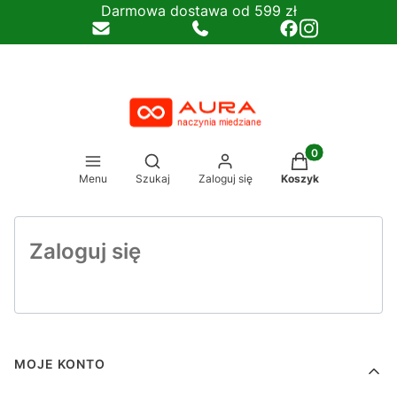
Darmowa dostawa od 599 zł
Produkty w koszy
Otwórz wyszukiwarkę
Menu
Szukaj
Zaloguj się
Koszyk
Zaloguj się
Linki w stopce
MOJE KONTO