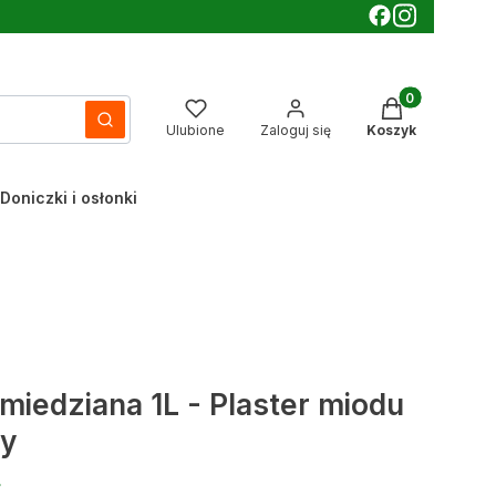
Produkty w kos
Wyczyść
Szukaj
Ulubione
Zaloguj się
Koszyk
Doniczki i osłonki
miedziana 1L - Plaster miodu
ny