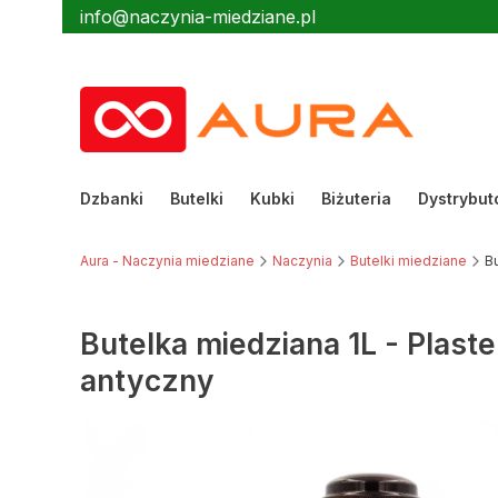
info@naczynia-miedziane.pl
Dzbanki
Butelki
Kubki
Biżuteria
Dystrybut
Aura - Naczynia miedziane
Naczynia
Butelki miedziane
B
Butelka miedziana 1L - Plast
antyczny