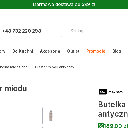
Darmowa dostawa od 599 zł
+48 732 220 298
ory
Do Kuchni
Akcesoria
Outlet
Promocje
Blog
utelka miedziana 1L - Plaster miodu antyczny
er miodu
Butelka 
antycz
189,00 zł