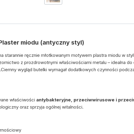
Plaster miodu (antyczny styl)
na starannie ręcznie młotkowanym motywem plastra miodu w st
zornictwo z prozdrowotnymi właściwościami metalu – idealna do 
Ciemny wygląd butelki wymagał dodatkowych czynności podczas 
wane właściwości
antybakteryjne, przeciwwirusowe i przec
ogiczny oraz sprzyja ogólnej witalności.
rnościowy