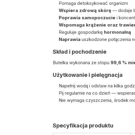
Pomaga detoksykować organizm
Wspiera zdrową skórę
— dodaje b
Poprawia samopoczucie
i koncent
Wspomaga krążenie oraz trawie
Reguluje gospodarkę
hormonalną
Naprawia
uszkodzone połączenia 
Skład i pochodzenie
Butelka wykonana ze stopu
99,6 % mie
Użytkowanie i pielęgnacja
Napełnij wodą i odstaw na kilka god
Pij regularnie na co dzień — wspieras
Nie wymaga czyszczenia, środek moż
Specyfikacja produktu