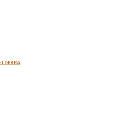
rt DEKRA
.