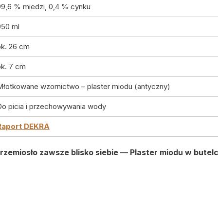
99,6 % miedzi, 0,4 % cynku
950 ml
ok. 26 cm
ok. 7 cm
Młotkowane wzornictwo – plaster miodu (antyczny)
Do picia i przechowywania wody
Raport DEKRA
e rzemiosło zawsze blisko siebie — Plaster miodu w butel